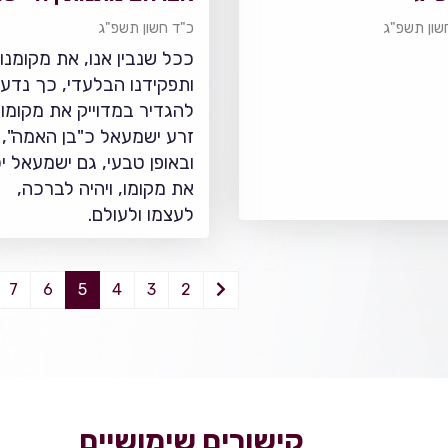
תשפ"ג
שון תשפ"ג
כ"ד חשון תשפ"ג
ככל שנבין אנו, את מקומנו
ותפקידנו הבלעדי, כך נדע
להגדיר במדוייק את מקומו
זרע ישמעאל כ"בן האמה",
ובאופן טבעי, גם ישמעאל יכ
את מקומו, ויהיה לברכה,
לעצמו ולעולם.
7
6
5
4
3
2
קישורים שימושיים