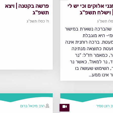
נני אלוקים וכי יש לי
פרשה בקטנה | ויצא
 וישלח תשפ"ג
תשפ"ג
סלו תשפ"ג
ח' כסלו תשפ"ג
שהברכה נשארת במישור
י- היא מוגבלת
עטת. ברכה רוחנית אינה
טת כתוצאה מנתינה
, כמאמר חז"ל: "נר
, נר למאה". כאשר נר
, השימוש שעושה בו
 אינו ממע…
 רונן טמיר
הרב מיכאל ברום