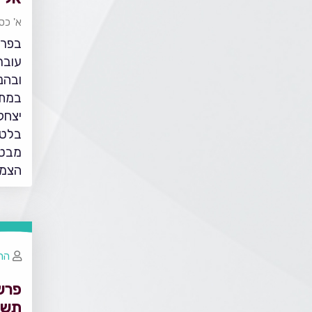
א' כס
בפרש
עובר
ובהנ
במתא
יצחק
בלטה
מבטא
הצמצ
הרב
פרש
תשפ