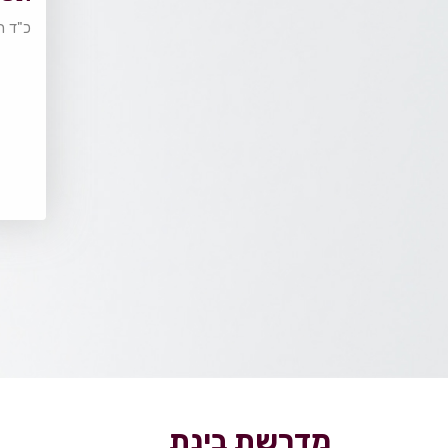
כ"ד ח
מדרשת בינת