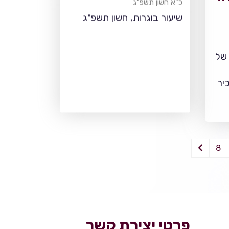
כ"א חשון תשפ"ג
שיעור בוגרות, חשון תשפ"ג
 של
יר
8
פרטי יצירת קשר