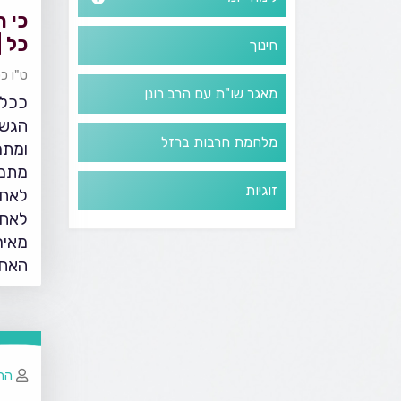
כי ח
כל |
חינוך
ט"ו כ
מאגר שו"ת עם הרב רונן
ככל 
הגשמ
מלחמת חרבות ברזל
ומתמ
מתמע
זוגיות
לאחר
לאחד
מאיר
האחר
הרב