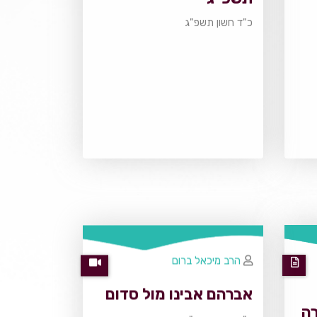
כ"ד חשון תשפ"ג
הרב מיכאל ברום
אברהם אבינו מול סדום
רה