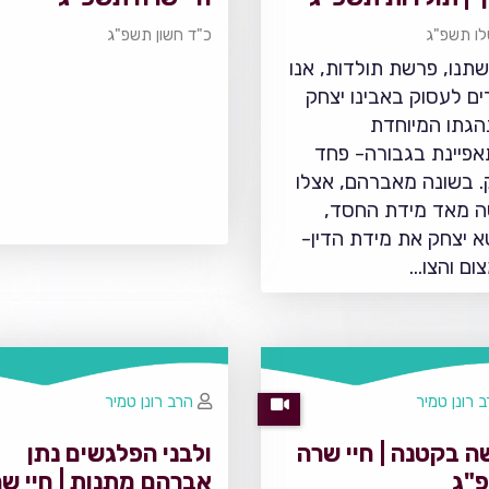
לו תשפ"ג
כ"ד חשון תשפ"ג
תנו, פרשת תולדות, אנו
ים לעסוק באבינו יצחק
הגתו המיוחדת
פיינת בגבורה- פחד
. בשונה מאברהם, אצלו
 מאד מידת החסד,
 יצחק את מידת הדין-
ום והצו…
 רונן טמיר
הרב רונן טמיר
ה בקטנה | חיי שרה
ולבני הפלגשים נתן
"ג
אברהם מתנות | חיי ש