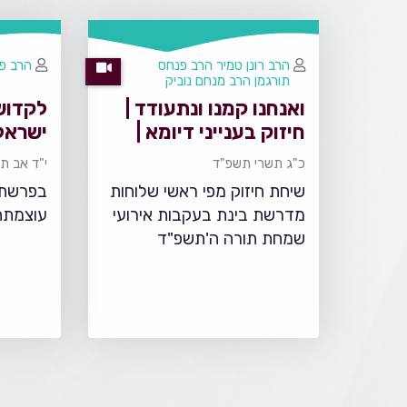
הרב רונן טמיר
הרב פנחס
הרב פנ
תורגמן
הרב מנחם נוביק
ואנחנו קמנו ונתעודד |
לקדוש
חיזוק בענייני דיומא |
ישראל
רבני מדרשת בינת
כ"ג תשרי תשפ"ד
י"ד אב ת
שיחת חיזוק מפי ראשי שלוחות
בפרשתנ
מדרשת בינת בעקבות אירועי
עוצמתה
שמחת תורה ה'תשפ"ד