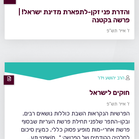
והדרת פני זקן-לתפארת מדינת ישראל! |
פרשה בקטנה
ז' אייר תש"פ
הרב יהושע וידר
חוקים לישראל
ז' אייר תש"פ
הפרשיות הנקראות השבת כוללות נושאים רבים,
ובקו-התפר שלפני תחילת פרשת העריות שבסוף
פרשת אחרי-מות מופיע פסוק כללי, כמעֵין סיכום
לחלקיה הקודמים של הפרשה: "...מִשְׁפָּטַי תַּע…