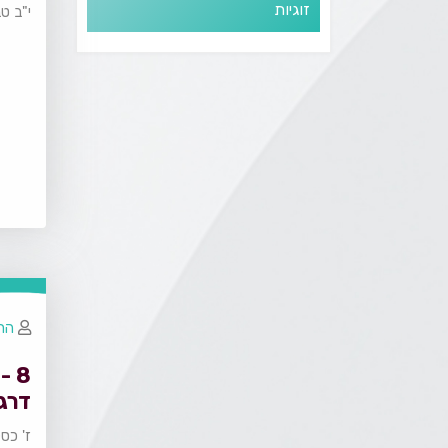
זוגיות
י"ב ט
הרב
8 
דרגו
ז' כס