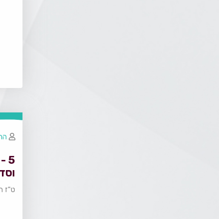
הרב
5 
וסד
ט"ז ח