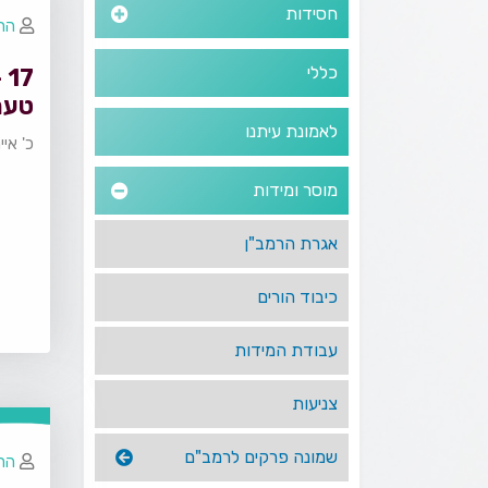
חסידות
הרב
כללי
7
טעם
לאמונת עיתנו
כ' אי
מוסר ומידות
אגרת הרמב"ן
כיבוד הורים
עבודת המידות
צניעות
שמונה פרקים לרמב"ם
הרב