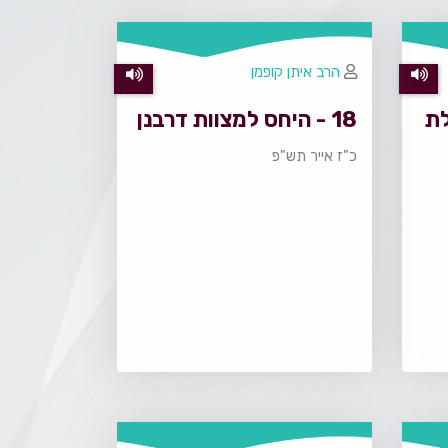
הרב איתן קופמן
לת
18 - היחס למצוות דרבנן
כ"ז אייר תש"פ