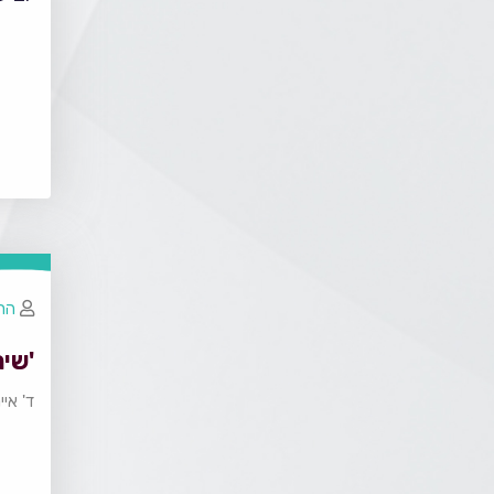
הרב
'שיר
ד' אי