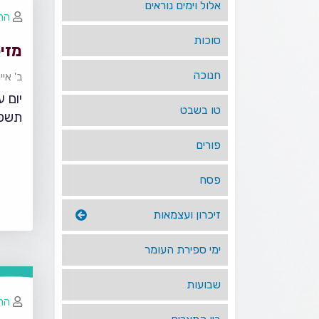
אלול וימים נוראים
הרב
סוכות
מזי
חנוכה
ב' אי
יום 
טו בשבט
תשפ
פורים
פסח
זיכרון ועצמאות
ימי ספירת העומר
שבועות
הרב