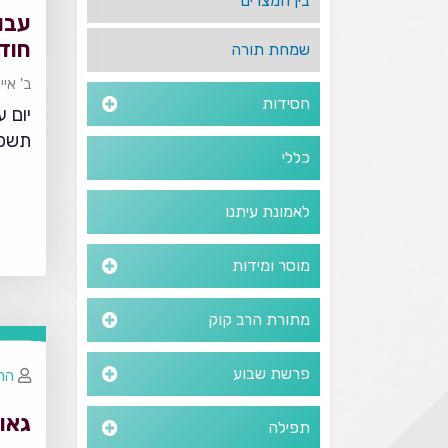
בין המצרים
עבו
חודש
שמחת תורה
ב' אי
חסידות
יום 
תשפ
כללי
לאמונת עיתנו
מוסר ומידות
מתורת הרב קוק
פרשת שבוע
הרב
גאו
תפילה