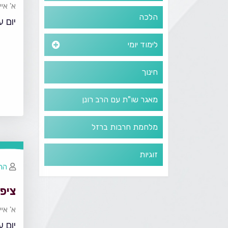
א' אי
הלכה
יום 
לימוד יומי
חינוך
מאגר שו"ת עם הרב רונן
מלחמת חרבות ברזל
זוגיות
הרב
ציפ
א' אי
יום 